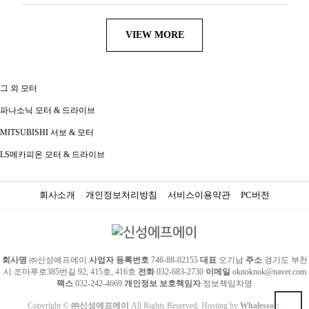
VIEW MORE
그 외 모터
파나소닉 모터 & 드라이브
MITSUBISHI 서보 & 모터
LS메카피온 모터 & 드라이브
회사소개
개인정보처리방침
서비스이용약관
PC버전
회사명
㈜신성에프에이
사업자 등록번호
746-88-02155
대표
오기남
주소
경기도 부천
시 조마루로385번길 92, 415호, 416호
전화
032-683-2730
이메일
oknoknok@naver.com
팩스
032-242-4669
개인정보 보호책임자
정보책임자명
Copyright ©
㈜신성에프에이
All Rights Reserved. Hosting by
Whalessoft
.