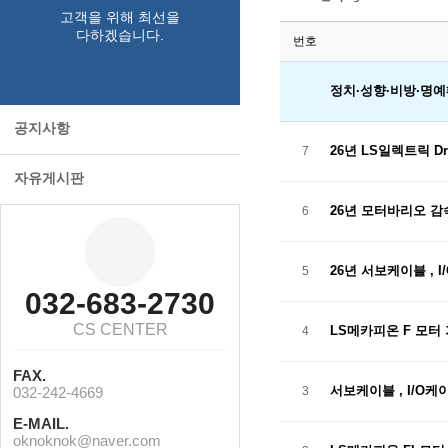
고객을 위해 최선을
다하겠습니다.
번호
정치·성향·비방·명예
공지사항
26년 LS일렉트릭 Dr
7
자유게시판
26년 모터바리오 감
6
26년 서보케이블 , 
5
032-683-2730
CS CENTER
LS메카피온 F 모터
4
FAX.
서보케이블 , I/O
032-242-4669
3
E-MAIL.
oknoknok@naver.com