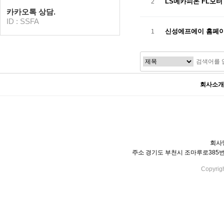
LS메카피온 FL모터
2
카카오톡 상담.
ID : SSFA
신성에프에이 홈페
1
회사소개
회사
주소
경기도 부천시 조마루로385번길 9
Copyrig