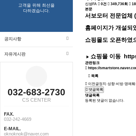
신성FA
0건
349,736회
18
고객을 위해 최선을
본문
다하겠습니다.
서보모터 전문업체 
홈페이지가 개설되
공지사항
쇼핑몰도 오픈하였으
자유게시판
쇼핑몰 이동
http
▶
관련링크
https://smartstore.naver.c
목록
이전글
정치·성향·비방·명예훼
032-683-2730
댓글목록
댓글목록
CS CENTER
등록된 댓글이 없습니다.
FAX.
032-242-4669
E-MAIL.
oknoknok@naver.com