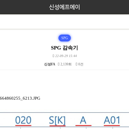
신성에프에이
SPG
SPG 감속기
22-09-29 15:44
신성FA
2,139회
0건